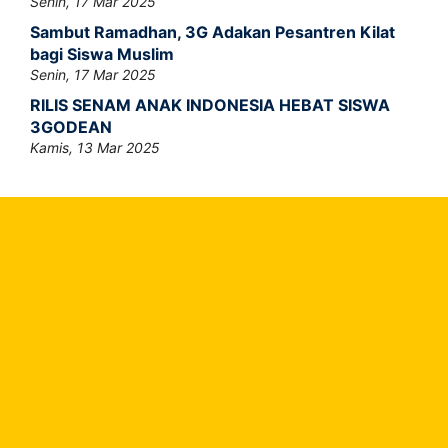
Senin, 17 Mar 2025
Sambut Ramadhan, 3G Adakan Pesantren Kilat
bagi Siswa Muslim
Senin, 17 Mar 2025
RILIS SENAM ANAK INDONESIA HEBAT SISWA
3GODEAN
Kamis, 13 Mar 2025