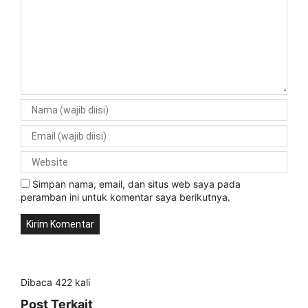
Simpan nama, email, dan situs web saya pada
peramban ini untuk komentar saya berikutnya.
Dibaca 422 kali
Post Terkait