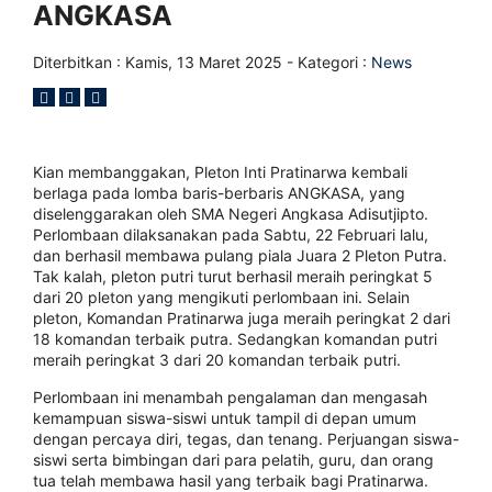
ANGKASA
Diterbitkan :
Kamis, 13 Maret 2025
- Kategori :
News
Kian membanggakan, Pleton Inti Pratinarwa kembali
berlaga pada lomba baris-berbaris ANGKASA, yang
diselenggarakan oleh SMA Negeri Angkasa Adisutjipto.
Perlombaan dilaksanakan pada Sabtu, 22 Februari lalu,
dan berhasil membawa pulang piala Juara 2 Pleton Putra.
Tak kalah, pleton putri turut berhasil meraih peringkat 5
dari 20 pleton yang mengikuti perlombaan ini. Selain
pleton, Komandan Pratinarwa juga meraih peringkat 2 dari
18 komandan terbaik putra. Sedangkan komandan putri
meraih peringkat 3 dari 20 komandan terbaik putri.
Perlombaan ini menambah pengalaman dan mengasah
kemampuan siswa-siswi untuk tampil di depan umum
dengan percaya diri, tegas, dan tenang. Perjuangan siswa-
siswi serta bimbingan dari para pelatih, guru, dan orang
tua telah membawa hasil yang terbaik bagi Pratinarwa.