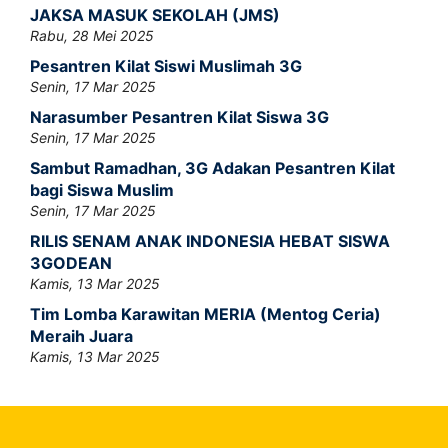
JAKSA MASUK SEKOLAH (JMS)
Rabu, 28 Mei 2025
Pesantren Kilat Siswi Muslimah 3G
Senin, 17 Mar 2025
Narasumber Pesantren Kilat Siswa 3G
Senin, 17 Mar 2025
Sambut Ramadhan, 3G Adakan Pesantren Kilat
bagi Siswa Muslim
Senin, 17 Mar 2025
RILIS SENAM ANAK INDONESIA HEBAT SISWA
3GODEAN
Kamis, 13 Mar 2025
Tim Lomba Karawitan MERIA (Mentog Ceria)
Meraih Juara
Kamis, 13 Mar 2025