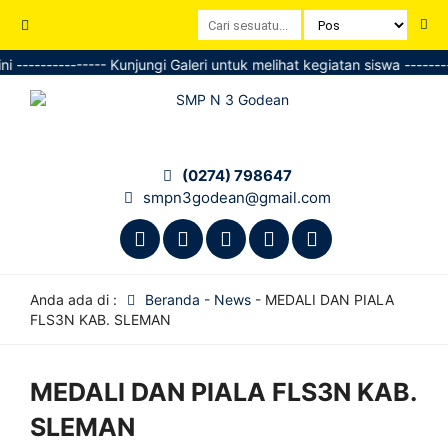
hongkongpools
hongkong pools
hongkongpools
idikotasorong.org
sydney pools
kampungbet
sangkarbet
sangkarbet
sangkarbet
sangkarbet
sangkarbet
sangkarbet
sangkarbet
sangkarbet
legianbet
legianbet
legian bet
legianbet
legianbet
legianbet
legianbet
legianbet
sbobet
joker123
kawijitu
kawijitu
kawijitu
kawijitu
--------------- Kunjungi Galeri untuk melihat kegiatan siswa ---------
(0274) 798647
smpn3godean@gmail.com
Anda ada di :
Beranda
-
News
-
MEDALI DAN PIALA
FLS3N KAB. SLEMAN
MEDALI DAN PIALA FLS3N KAB.
SLEMAN