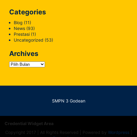
Categories
Blog
(11)
News
(93)
Prestasi
(1)
Uncategorized
(53)
Archives
Archives
SMPN 3 Godean
Credential Widget Area
Copyright 2017 | All Rights Reserved | Powered by
Wordpress
|