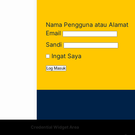
Nama Pengguna atau Alamat
Email
Sandi
Ingat Saya
Credential Widget Area