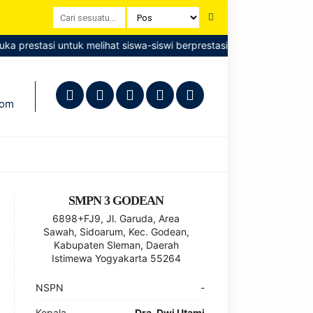
a prestasi untuk melihat siswa-siswi berprestasi
Terimakasih te
com
SMPN 3 GODEAN
6898+FJ9, Jl. Garuda, Area
Sawah, Sidoarum, Kec. Godean,
Kabupaten Sleman, Daerah
Istimewa Yogyakarta 55264
NSPN
-
Kepala
Dra. Dwi Utami