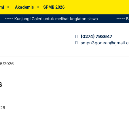
mi
Akademis
SPMB 2026
---- Kunjungi Galeri untuk melihat kegiatan siswa --------------- Buk
(0274) 798647
smpn3godean@gmail.
25/2026
6
026