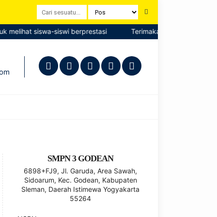
 melihat siswa-siswi berprestasi
Terimakasih telah mengunjungi 
com
SMPN 3 GODEAN
6898+FJ9, Jl. Garuda, Area Sawah,
Sidoarum, Kec. Godean, Kabupaten
Sleman, Daerah Istimewa Yogyakarta
55264