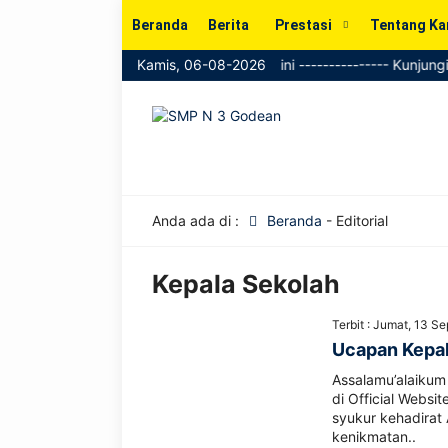
Beranda
Berita
Prestasi
Tentang Ka
nformasi SPMB kini tersedia di website ini --------------- Kunjungi G
Kamis, 06-08-2026
Anda ada di :
Beranda
-
Editorial
Kepala Sekolah
Terbit : Jumat, 13 S
Ucapan Kepal
Assalamu’alaiku
di Official Webs
syukur kehadirat
kenikmatan..