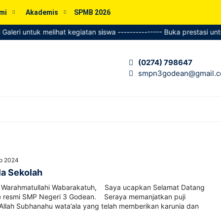
mi
Akademis
SPMB 2026
aleri untuk melihat kegiatan siswa --------------- Buka prestasi untuk
(0274) 798647
smpn3godean@gmail.
ep 2024
a Sekolah
m Warahmatullahi Wabarakatuh, Saya ucapkan Selamat Datang
ite resmi SMP Negeri 3 Godean. Seraya memanjatkan puji
 Allah Subhanahu wata’ala yang telah memberikan karunia dan