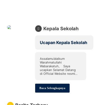
Kepala Sekolah
Ucapan Kepala Sekolah
Assalamu’alaikum
Warahmatullahi
Wabarakatuh, Saya
ucapkan Selamat Datang
di Official Website resmi
SMP Negeri 3 Godean.
Seraya memanjatkan puji
syukur kehadirat Allah
Baca Selengkapnya
Subhanahu wata’ala yang
telah memberikan karunia
dan kenikmatan yang tak
terhitung banyaknya, tidak
lupa shalawat serta salam